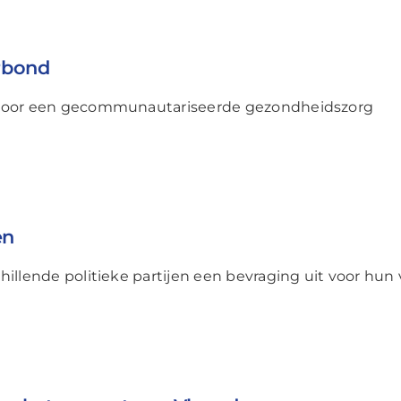
rbond
 voor een gecommunautariseerde gezondheidszorg
en
hillende politieke partijen een bevraging uit voor hu