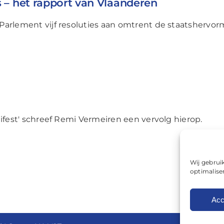
s – het rapport van Vlaanderen
arlement vijf resoluties aan omtrent de staatshervor
ifest' schreef Remi Vermeiren een vervolg hierop.
Wij gebrui
optimalise
Acc