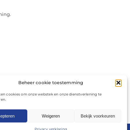
ming.
Beheer cookie toestemming
ken cookies om onze webstek en onze dienstverlening te
ren.
Vorige
1
2
3
Volgende
epteren
Weigeren
Bekijk voorkeuren
Privacy verklaring