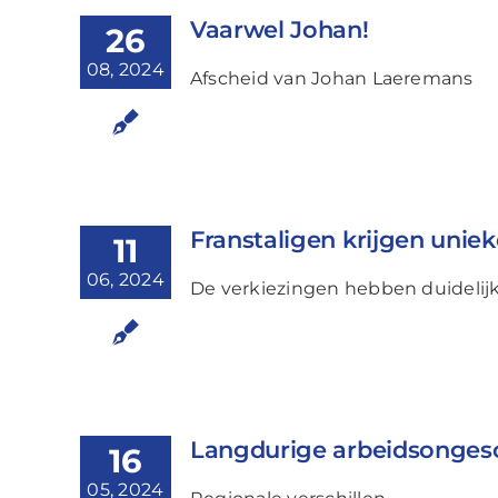
Vaarwel Johan!
26
08, 2024
Afscheid van Johan Laeremans
Franstaligen krijgen unie
11
06, 2024
De verkiezingen hebben duidelijk
Langdurige arbeidsongesch
16
05, 2024