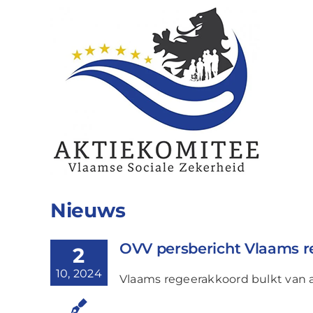
Ga
naar
inhoud
Nieuws
OVV persbericht Vlaams 
2
10, 2024
Vlaams regeerakkoord bulkt van 