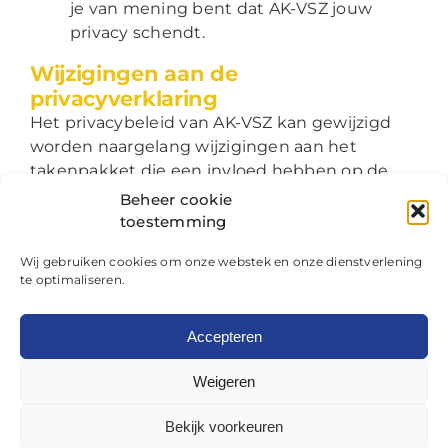
je van mening bent dat AK-VSZ jouw
privacy schendt.
Wijzigingen aan de
privacyverklaring
Het privacybeleid van AK-VSZ kan gewijzigd
worden naargelang wijzigingen aan het
takenpakket die een invloed hebben op de
verwerking van persoonsgegevens. AK-VSZ zal
Beheer cookie
alle wijzigingen in het privacybeleid publiceren
toestemming
en de gemaakte wijzigingen aangeven.
Wij gebruiken cookies om onze webstek en onze dienstverlening
te optimaliseren.
Accepteren
Weigeren
©
2026 AK-VSZ |
Privacy verklaring
|
Cookiebeleid
Bekijk voorkeuren
|
Steun AK-VSZ