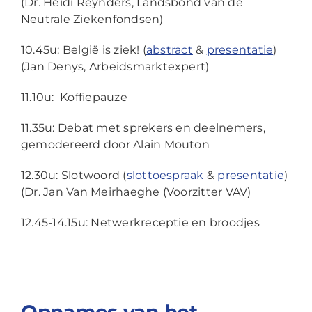
(Dr. Heidi Reynders, Landsbond van de
Neutrale Ziekenfondsen)
10.45u: België is ziek! (
abstract
&
presentatie
)
(Jan Denys, Arbeidsmarktexpert)
11.10u: Koffiepauze
11.35u: Debat met sprekers en deelnemers,
gemodereerd door Alain Mouton
12.30u: Slotwoord (
slottoespraak
&
presentatie
)
(Dr. Jan Van Meirhaeghe (Voorzitter VAV)
12.45-14.15u: Netwerkreceptie en broodjes