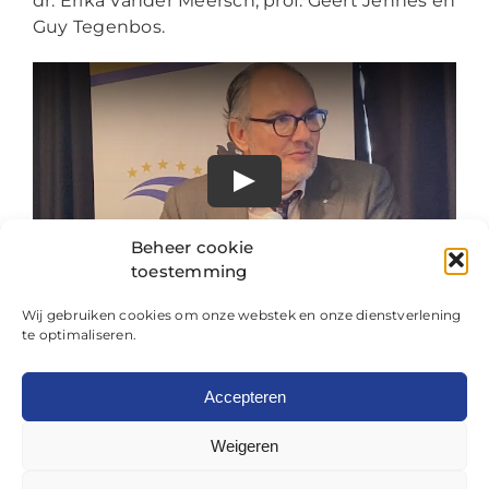
dr. Erika Vander Meersch, prof. Geert Jennes en
Guy Tegenbos.
Beheer cookie
toestemming
Wij gebruiken cookies om onze webstek en onze dienstverlening
te optimaliseren.
Accepteren
Weigeren
©
2026 AK-VSZ |
Privacy verklaring
|
Cookiebeleid