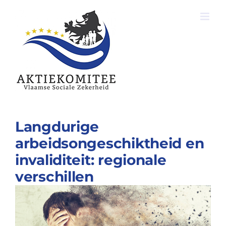
Ga
naar
inhoud
Langdurige
arbeidsongeschiktheid en
invaliditeit: regionale
verschillen