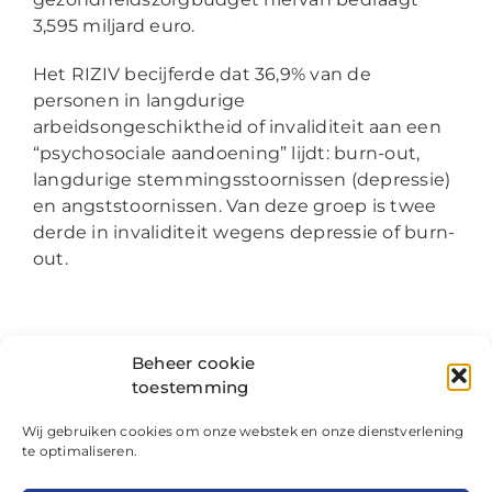
3,595 miljard euro.
Het RIZIV becijferde dat 36,9% van de
personen in langdurige
arbeidsongeschiktheid of invaliditeit aan een
“psychosociale aandoening” lijdt: burn-out,
langdurige stemmingsstoornissen (depressie)
en angststoornissen. Van deze groep is twee
derde in invaliditeit wegens depressie of burn-
out.
Beheer cookie
Studie langdurige
toestemming
arbeidsongeschiktheid en
Wij gebruiken cookies om onze webstek en onze dienstverlening
invaliditeit
te optimaliseren.